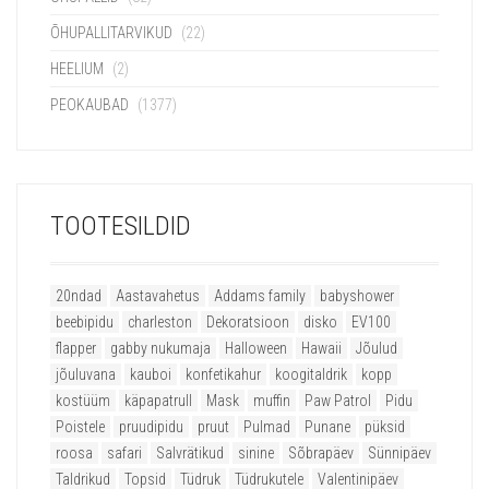
ÕHUPALLITARVIKUD
(22)
HEELIUM
(2)
PEOKAUBAD
(1377)
TOOTESILDID
20ndad
Aastavahetus
Addams family
babyshower
beebipidu
charleston
Dekoratsioon
disko
EV100
flapper
gabby nukumaja
Halloween
Hawaii
Jõulud
jõuluvana
kauboi
konfetikahur
koogitaldrik
kopp
kostüüm
käpapatrull
Mask
muffin
Paw Patrol
Pidu
Poistele
pruudipidu
pruut
Pulmad
Punane
püksid
roosa
safari
Salvrätikud
sinine
Sõbrapäev
Sünnipäev
Taldrikud
Topsid
Tüdruk
Tüdrukutele
Valentinipäev