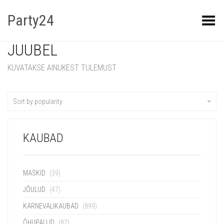
Party24
Kuva menüü
JUUBEL
KUVATAKSE AINUKEST TULEMUST
Sort by popularity
KAUBAD
MASKID
(39)
JÕULUD
(47)
KARNEVALIKAUBAD
(899)
ÕHUPALLID
(82)