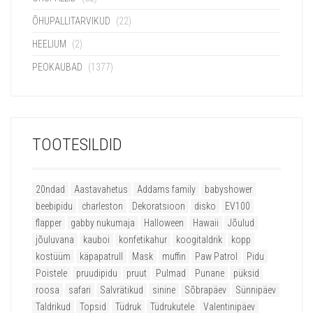
ÕHUPALLITARVIKUD
(22)
HEELIUM
(2)
PEOKAUBAD
(1377)
TOOTESILDID
20ndad
Aastavahetus
Addams family
babyshower
beebipidu
charleston
Dekoratsioon
disko
EV100
flapper
gabby nukumaja
Halloween
Hawaii
Jõulud
jõuluvana
kauboi
konfetikahur
koogitaldrik
kopp
kostüüm
käpapatrull
Mask
muffin
Paw Patrol
Pidu
Poistele
pruudipidu
pruut
Pulmad
Punane
püksid
roosa
safari
Salvrätikud
sinine
Sõbrapäev
Sünnipäev
Taldrikud
Topsid
Tüdruk
Tüdrukutele
Valentinipäev