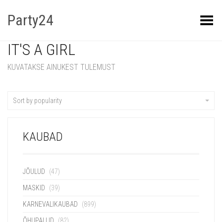
Party24
Kuva menüü
IT'S A GIRL
KUVATAKSE AINUKEST TULEMUST
Sort by popularity
KAUBAD
JÕULUD
(47)
MASKID
(39)
KARNEVALIKAUBAD
(899)
ÕHUPALLID
(82)