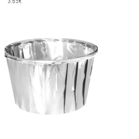
3.65
€