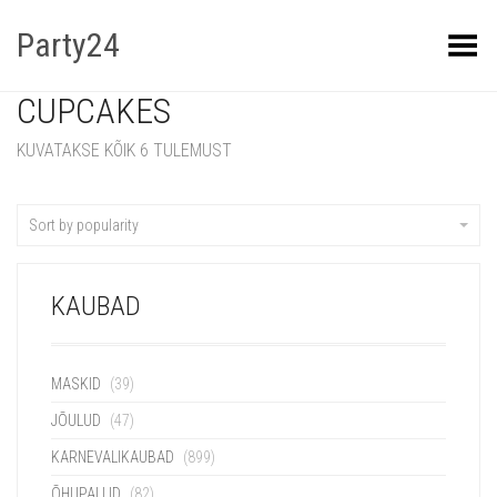
Party24
Kuva menüü
CUPCAKES
KUVATAKSE KÕIK 6 TULEMUST
Sort by popularity
KAUBAD
MASKID
(39)
JÕULUD
(47)
KARNEVALIKAUBAD
(899)
ÕHUPALLID
(82)