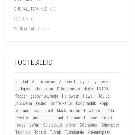
ÕHUPALLITARVIKUD
(22)
HEELIUM
(2)
PEOKAUBAD
(1377)
TOOTESILDID
20ndad
Aastavahetus
Addams family
babyshower
beebipidu
charleston
Dekoratsioon
disko
EV100
flapper
gabby nukumaja
Halloween
Hawaii
Jõulud
jõuluvana
kauboi
konfetikahur
koogitaldrik
kopp
kostüüm
käpapatrull
Mask
muffin
Paw Patrol
Pidu
Poistele
pruudipidu
pruut
Pulmad
Punane
püksid
roosa
safari
Salvrätikud
sinine
Sõbrapäev
Sünnipäev
Taldrikud
Topsid
Tüdruk
Tüdrukutele
Valentinipäev