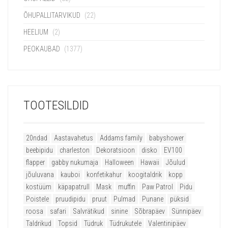
ÕHUPALLITARVIKUD
(22)
HEELIUM
(2)
PEOKAUBAD
(1377)
TOOTESILDID
20ndad
Aastavahetus
Addams family
babyshower
beebipidu
charleston
Dekoratsioon
disko
EV100
flapper
gabby nukumaja
Halloween
Hawaii
Jõulud
jõuluvana
kauboi
konfetikahur
koogitaldrik
kopp
kostüüm
käpapatrull
Mask
muffin
Paw Patrol
Pidu
Poistele
pruudipidu
pruut
Pulmad
Punane
püksid
roosa
safari
Salvrätikud
sinine
Sõbrapäev
Sünnipäev
Taldrikud
Topsid
Tüdruk
Tüdrukutele
Valentinipäev