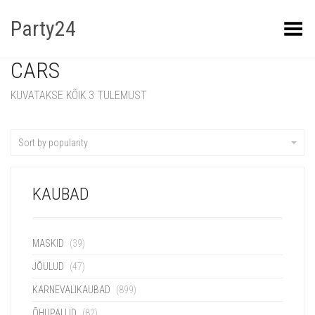
Party24
Kuva menüü
CARS
KUVATAKSE KÕIK 3 TULEMUST
Sort by popularity
KAUBAD
MASKID
(39)
JÕULUD
(47)
KARNEVALIKAUBAD
(899)
ÕHUPALLID
(82)