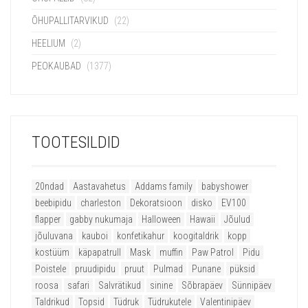
ÕHUPALLITARVIKUD
(22)
HEELIUM
(2)
PEOKAUBAD
(1377)
TOOTESILDID
20ndad
Aastavahetus
Addams family
babyshower
beebipidu
charleston
Dekoratsioon
disko
EV100
flapper
gabby nukumaja
Halloween
Hawaii
Jõulud
jõuluvana
kauboi
konfetikahur
koogitaldrik
kopp
kostüüm
käpapatrull
Mask
muffin
Paw Patrol
Pidu
Poistele
pruudipidu
pruut
Pulmad
Punane
püksid
roosa
safari
Salvrätikud
sinine
Sõbrapäev
Sünnipäev
Taldrikud
Topsid
Tüdruk
Tüdrukutele
Valentinipäev