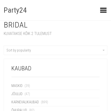
Party24
Kuva menüü
BRIDAL
KUVATAKSE KÕIK 2 TULEMUST
Sort by popularity
KAUBAD
MASKID
(39)
JÕULUD
(47)
KARNEVALIKAUBAD
(899)
ÕHUPALLID
(82)