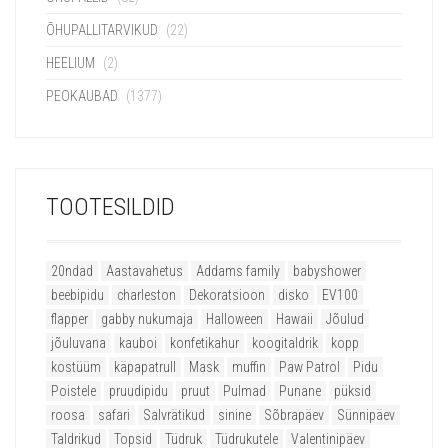
ÕHUPALLITARVIKUD
(22)
HEELIUM
(2)
PEOKAUBAD
(1377)
TOOTESILDID
20ndad
Aastavahetus
Addams family
babyshower
beebipidu
charleston
Dekoratsioon
disko
EV100
flapper
gabby nukumaja
Halloween
Hawaii
Jõulud
jõuluvana
kauboi
konfetikahur
koogitaldrik
kopp
kostüüm
käpapatrull
Mask
muffin
Paw Patrol
Pidu
Poistele
pruudipidu
pruut
Pulmad
Punane
püksid
roosa
safari
Salvrätikud
sinine
Sõbrapäev
Sünnipäev
Taldrikud
Topsid
Tüdruk
Tüdrukutele
Valentinipäev