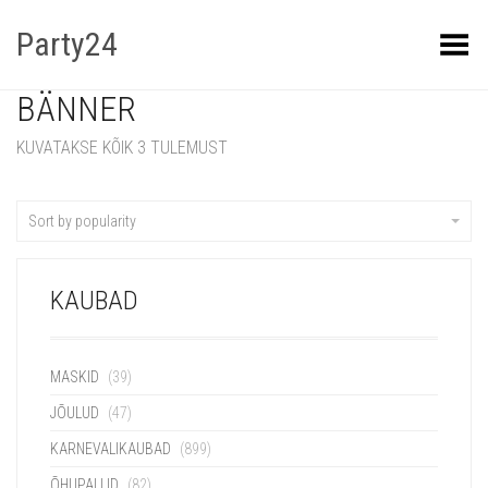
Party24
Kuva menüü
BÄNNER
KUVATAKSE KÕIK 3 TULEMUST
Sort by popularity
KAUBAD
MASKID
(39)
JÕULUD
(47)
KARNEVALIKAUBAD
(899)
ÕHUPALLID
(82)