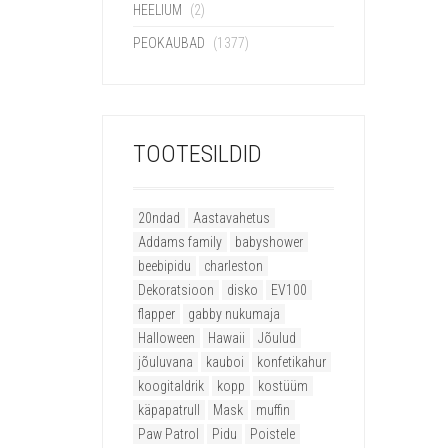
HEELIUM
(2)
PEOKAUBAD
(1377)
TOOTESILDID
20ndad
Aastavahetus
Addams family
babyshower
beebipidu
charleston
Dekoratsioon
disko
EV100
flapper
gabby nukumaja
Halloween
Hawaii
Jõulud
jõuluvana
kauboi
konfetikahur
koogitaldrik
kopp
kostüüm
käpapatrull
Mask
muffin
Paw Patrol
Pidu
Poistele