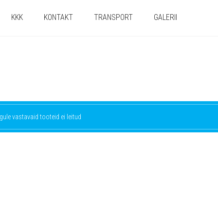
KKK
KONTAKT
TRANSPORT
GALERII
gule vastavaid tooteid ei leitud