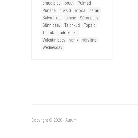
pruudipidu
pruut
Pulmad
Punane
püksid
roosa
safari
Salvrätikud
sinine
Sõbrapäev
Sünnipäev
Taldrikud
Topsid
Tüdruk
Tüdrukutele
Valentinipäev
vanik
värviline
Wednesday
Copyright © 2020 - Aurum