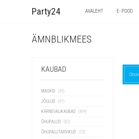
Party24
AVALEHT
E- POOD
ÄMNBLIKMEES
KAUBAD
Otsin
MASKID
(39)
JÕULUD
(47)
KARNEVALIKAUBAD
(899)
ÕHUPALLID
(82)
ÕHUPALLITARVIKUD
(23)