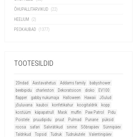
ÕHUPALLITARVIKUD
(22)
HEELIUM
(2)
PEOKAUBAD
(1377)
TOOTESILDID
20ndad
Aastavahetus
Addams family
babyshower
beebipidu
charleston
Dekoratsioon
disko
EV100
flapper
gabby nukumaja
Halloween
Hawaii
Jõulud
jõuluvana
kauboi
konfetikahur
koogitaldrik
kopp
kostüüm
käpapatrull
Mask
muffin
Paw Patrol
Pidu
Poistele
pruudipidu
pruut
Pulmad
Punane
püksid
roosa
safari
Salvrätikud
sinine
Sõbrapäev
Sünnipäev
Taldrikud
Topsid
Tüdruk
Tüdrukutele
Valentinipäev