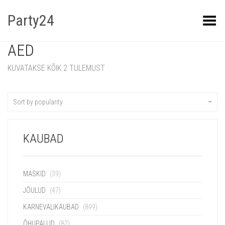
Party24
Kuva menüü
AED
KUVATAKSE KÕIK 2 TULEMUST
Sort by popularity
KAUBAD
MASKID
(39)
JÕULUD
(47)
KARNEVALIKAUBAD
(899)
ÕHUPALLID
(82)