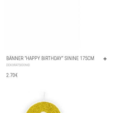
BÄNNER “HAPPY BIRTHDAY” SININE 175CM
DEKORATSIOONID
2.70
€