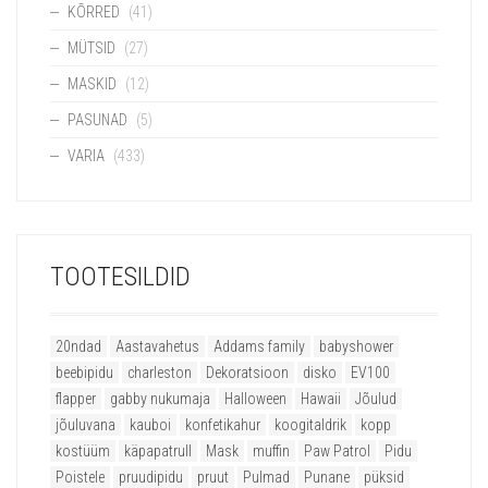
KÕRRED
(41)
MÜTSID
(27)
MASKID
(12)
PASUNAD
(5)
VARIA
(433)
TOOTESILDID
20ndad
Aastavahetus
Addams family
babyshower
beebipidu
charleston
Dekoratsioon
disko
EV100
flapper
gabby nukumaja
Halloween
Hawaii
Jõulud
jõuluvana
kauboi
konfetikahur
koogitaldrik
kopp
kostüüm
käpapatrull
Mask
muffin
Paw Patrol
Pidu
Poistele
pruudipidu
pruut
Pulmad
Punane
püksid