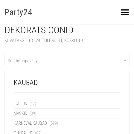
Party24
Kuva menüü
DEKORATSIOONID
KUVATAKSE 13–24 TULEMUST, KOKKU 191
Sort by popularity
KAUBAD
JÕULUD
(47)
MASKID
(39)
KARNEVALIKAUBAD
(899)
ÕHUPALLID
(82)