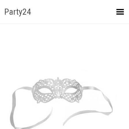
Party24
Kuva menüü