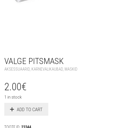
VALGE PITSMASK
AKSESSUAARID
,
KARNEVALIKAUBAD
,
MASKID
2.00
€
1 in stock
ADD TO CART
TOOTE ID:
23344