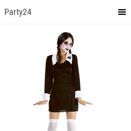
Party24
Kuva menüü