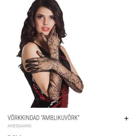
VÕRKKINDAD “ÄMBLIKUVÕRK”
AKSESSUAARID