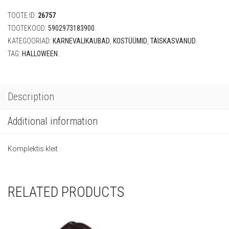
(S)
TOOTE ID:
26757
quantity
TOOTEKOOD:
5902973183900
.
KATEGOORIAD:
KARNEVALIKAUBAD
,
KOSTÜÜMID
,
TÄISKASVANUD
.
TAG:
HALLOWEEN
.
Description
Additional information
Komplektis kleit
RELATED PRODUCTS