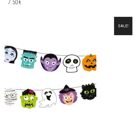
7.50
€
SALE!