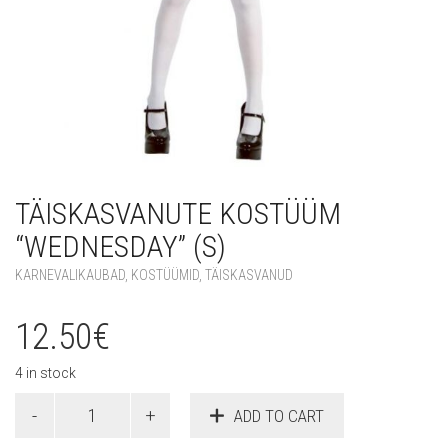
TÄISKASVANUTE KOSTÜÜM
“WEDNESDAY” (S)
KARNEVALIKAUBAD
,
KOSTÜÜMID
,
TÄISKASVANUD
12.50
€
4 in stock
Täiskasvanute
ADD TO CART
kostüüm
"Wednesday"