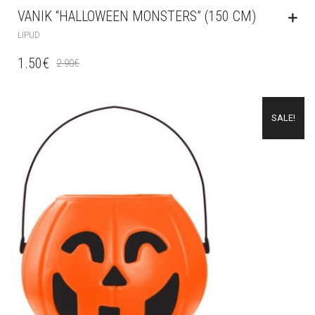
VANIK “HALLOWEEN MONSTERS” (150 CM)
LIPUD
1.50
€
2.90
€
SALE!