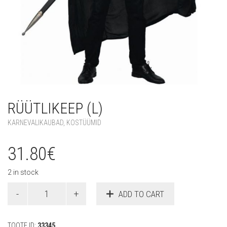
RÜÜTLIKEEP (L)
KARNEVALIKAUBAD
,
KOSTÜÜMID
31.80
€
2 in stock
Rüütlikeep
ADD TO CART
(L)
quantity
TOOTE ID:
33345