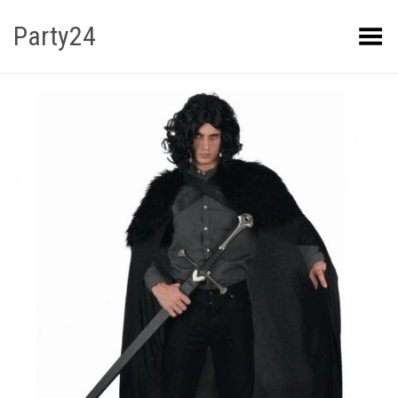
Party24
Kuva menüü