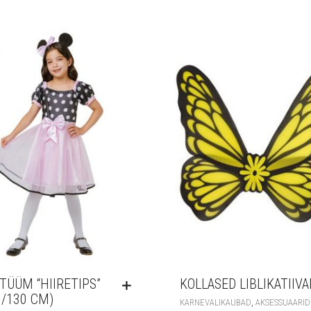
TÜÜM “HIIRETIPS”
KOLLASED LIBLIKATIIVA
0/130 CM)
,
KARNEVALIKAUBAD
AKSESSUAARID