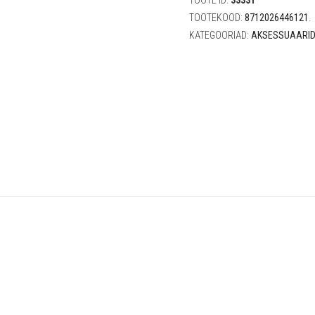
TOOTE ID:
33331
TOOTEKOOD:
8712026446121
.
KATEGOORIAD:
AKSESSUAARI