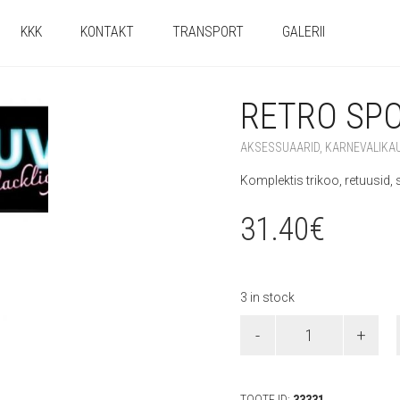
KKK
KONTAKT
TRANSPORT
GALERII
RETRO SP
AKSESSUAARID
,
KARNEVALIKA
Komplektis trikoo, retuusid,
31.40
€
3 in stock
Retro
spordikomplekt
quantity