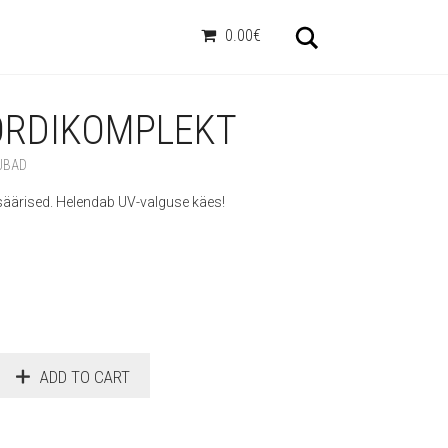
Otsi
0.00€
ORDIKOMPLEKT
UBAD
 säärised. Helendab UV-valguse käes!
ADD TO CART