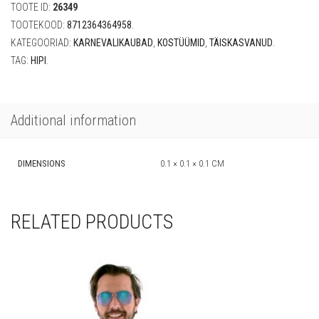
TOOTE ID:
26349
TOOTEKOOD:
8712364364958
.
KATEGOORIAD:
KARNEVALIKAUBAD
,
KOSTÜÜMID
,
TÄISKASVANUD
.
TAG:
HIPI
.
Additional information
DIMENSIONS
0.1 × 0.1 × 0.1 CM
RELATED PRODUCTS