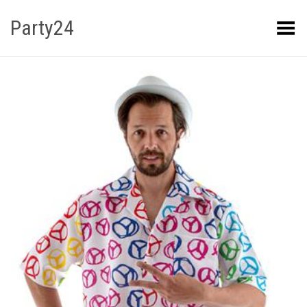
Party24
Kuva menüü