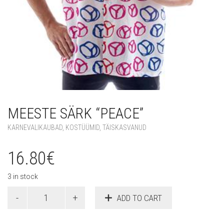
MEESTE SÄRK “PEACE”
KARNEVALIKAUBAD
,
KOSTÜÜMID
,
TÄISKASVANUD
16.80
€
3 in stock
Meeste
ADD TO CART
särk
"Peace"
quantity