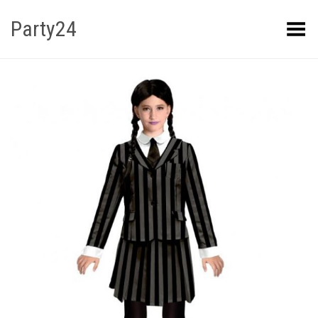
Party24
Kuva menüü