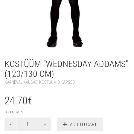
KOSTÜÜM “WEDNESDAY ADDAMS”
(120/130 CM)
KARNEVALIKAUBAD
,
KOSTÜÜMID
,
LAPSED
24.70
€
5 in stock
Kostüüm
ADD TO CART
"Wednesday
Addams"