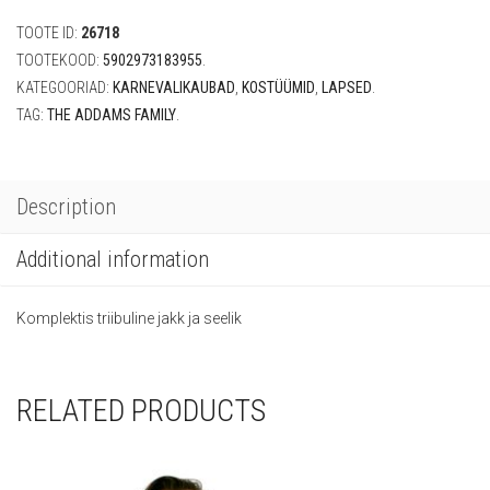
(120/130
TOOTE ID:
26718
cm)
quantity
TOOTEKOOD:
5902973183955
.
KATEGOORIAD:
KARNEVALIKAUBAD
,
KOSTÜÜMID
,
LAPSED
.
TAG:
THE ADDAMS FAMILY
.
Description
Additional information
Komplektis triibuline jakk ja seelik
RELATED PRODUCTS