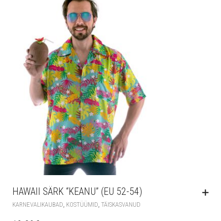
HAWAII SÄRK “KEANU” (EU 52-54)
,
,
KARNEVALIKAUBAD
KOSTÜÜMID
TÄISKASVANUD