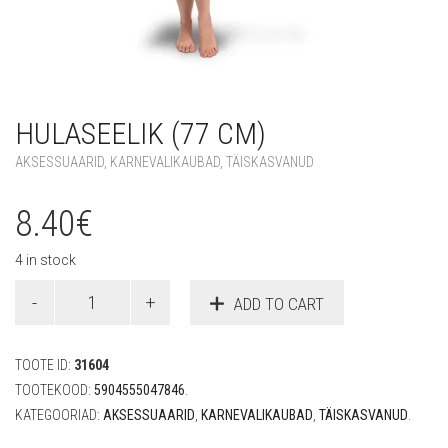
HULASEELIK (77 CM)
AKSESSUAARID
,
KARNEVALIKAUBAD
,
TÄISKASVANUD
8.40
€
4 in stock
Hulaseelik
ADD TO CART
(77
cm)
quantity
TOOTE ID:
31604
TOOTEKOOD:
5904555047846
.
KATEGOORIAD:
AKSESSUAARID
,
KARNEVALIKAUBAD
,
TÄISKASVANUD
.