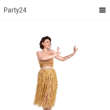
Party24
Kuva menüü