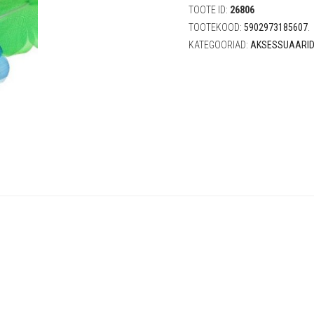
tk)
TOOTE ID:
26806
quantity
TOOTEKOOD:
5902973185607
.
KATEGOORIAD:
AKSESSUAARI