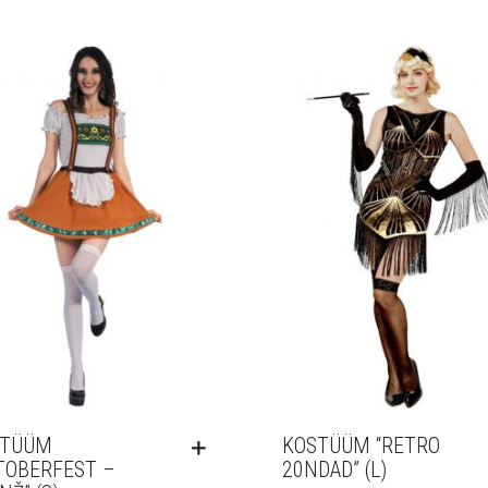
STÜÜM
KOSTÜÜM “RETRO
TOBERFEST –
20NDAD” (L)