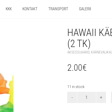
KKK
KONTAKT
TRANSPORT
GALERII
HAWAII KÄ
(2 TK)
AKSESSUAARID
,
KARNEVALIKA
2.00
€
11 in stock
Hawaii
käevõrud,
värviline
(2