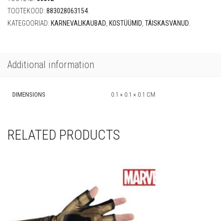
TOOTEKOOD:
883028063154
.
KATEGOORIAD:
KARNEVALIKAUBAD
,
KOSTÜÜMID
,
TÄISKASVANUD
.
Additional information
DIMENSIONS
0.1 × 0.1 × 0.1 CM
RELATED PRODUCTS