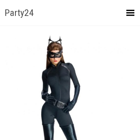
Party24
Kuva menüü