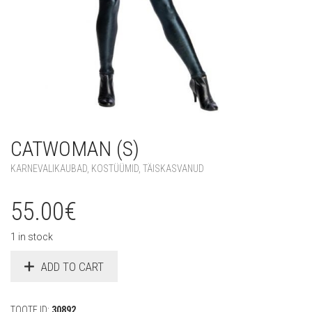
CATWOMAN (S)
KARNEVALIKAUBAD
,
KOSTÜÜMID
,
TÄISKASVANUD
55.00
€
1 in stock
ADD TO CART
TOOTE ID:
30892