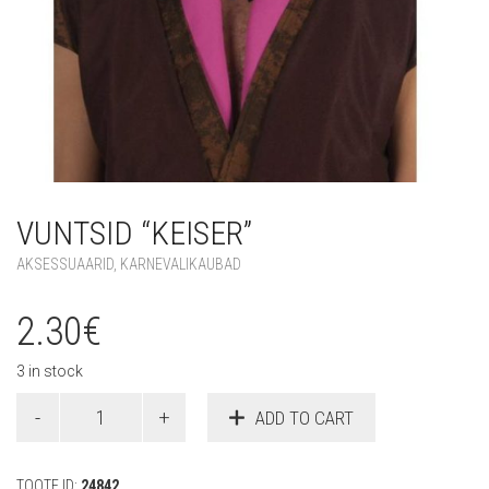
VUNTSID “KEISER”
AKSESSUAARID
,
KARNEVALIKAUBAD
2.30
€
3 in stock
Vuntsid
ADD TO CART
"Keiser"
quantity
TOOTE ID:
24842