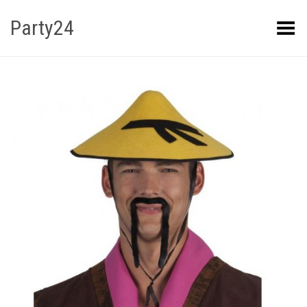
Party24
Kuva menüü