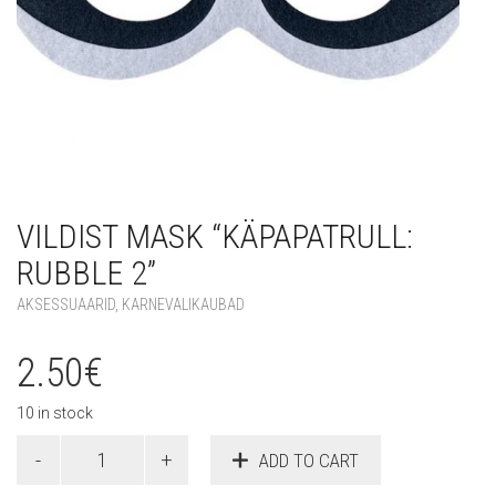
VILDIST MASK “KÄPAPATRULL:
RUBBLE 2”
AKSESSUAARID
,
KARNEVALIKAUBAD
2.50
€
10 in stock
Vildist
ADD TO CART
mask
"Käpapatrull: