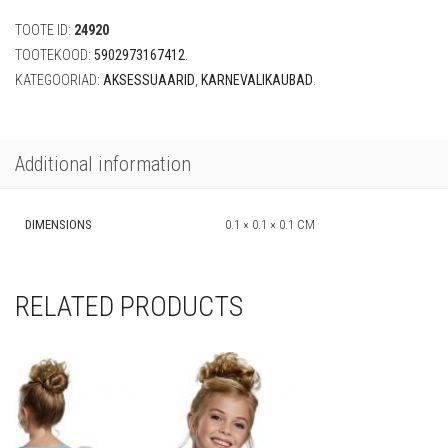
Rubble
TOOTE ID:
24920
2"
quantity
TOOTEKOOD:
5902973167412
.
KATEGOORIAD:
AKSESSUAARID
,
KARNEVALIKAUBAD
.
Additional information
DIMENSIONS
0.1 × 0.1 × 0.1 CM
RELATED PRODUCTS