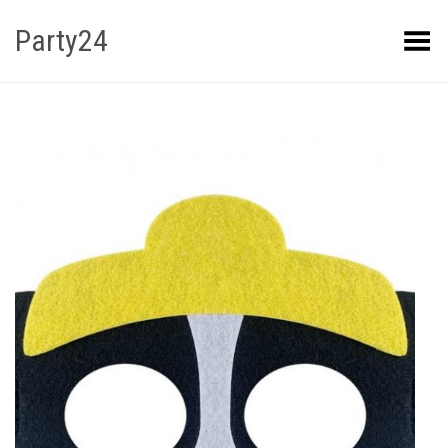
Party24
Kuva menüü