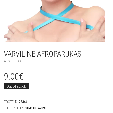
VÄRVILINE AFROPARUKAS
AKSESSUAARID
9.00
€
Out of stock
TOOTE ID:
28344
TOOTEKOOD:
5904610142899
.