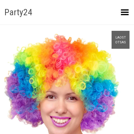
Party24
Kuva menüü
LAOST
OTSAS