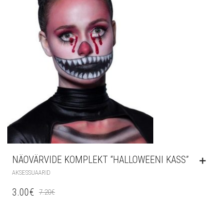
NÄOVÄRVIDE KOMPLEKT “HALLOWEENI KASS”
AKSESSUAARID
3.00
€
7.20
€