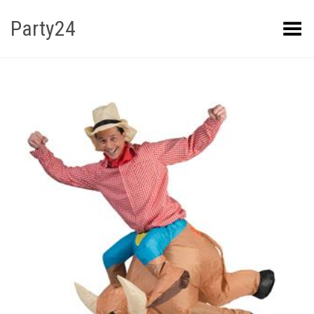
Party24
Kuva menüü