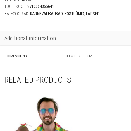
TOOTEKOOD:
8712364365641
.
KATEGOORIAD:
KARNEVALIKAUBAD
,
KOSTÜÜMID
,
LAPSED
.
Additional information
DIMENSIONS
0.1 × 0.1 × 0.1 CM
RELATED PRODUCTS