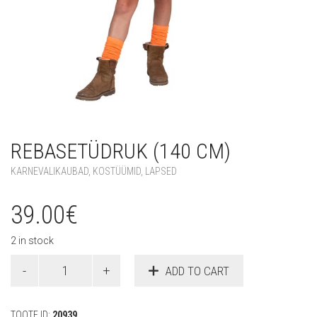
REBASETÜDRUK (140 CM)
KARNEVALIKAUBAD
,
KOSTÜÜMID
,
LAPSED
39.00
€
2 in stock
Rebasetüdruk
ADD TO CART
(140
cm)
quantity
TOOTE ID:
20939