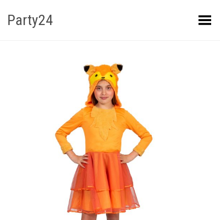
Party24
Kuva menüü