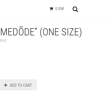
Otsi
0.00€
“MEDÕDE” (ONE SIZE)
UBAD
ADD TO CART