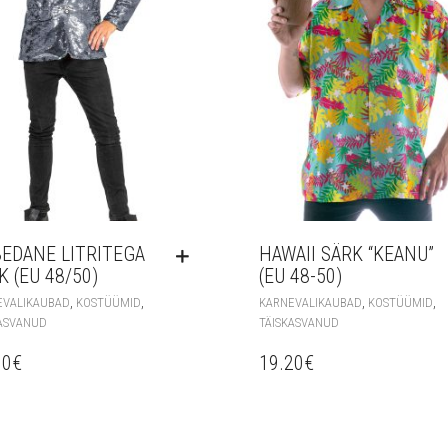
EDANE LITRITEGA
HAWAII SÄRK “KEANU”
K (EU 48/50)
(EU 48-50)
,
,
,
,
EVALIKAUBAD
KOSTÜÜMID
KARNEVALIKAUBAD
KOSTÜÜMID
ASVANUD
TÄISKASVANUD
60
€
19.20
€