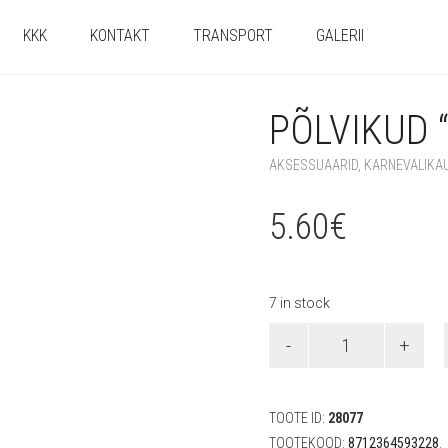
KKK
KONTAKT
TRANSPORT
GALERII
PÕLVIKUD 
AKSESSUAARID
,
KARNEVALIKA
5.60
€
7 in stock
Põlvikud
"Medõde"
(one
size)
quantity
TOOTE ID:
28077
TOOTEKOOD:
8712364593228
.