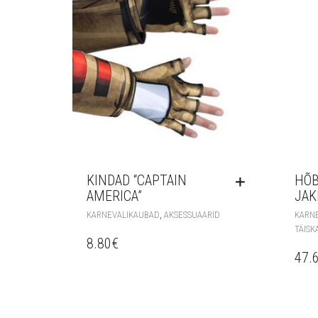
KINDAD “CAPTAIN
HÕB
AMERICA”
JAK
,
KARNEVALIKAUBAD
AKSESSUAARID
KARN
TÄISK
8.80
€
47.