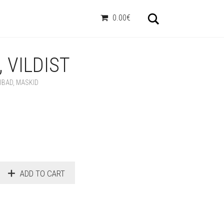
Otsi
0.00€
 VILDIST
UBAD
,
MASKID
ADD TO CART