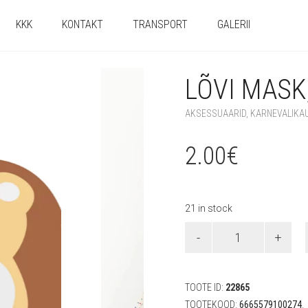
KKK
KONTAKT
TRANSPORT
GALERII
LÕVI MASK,
AKSESSUAARID
,
KARNEVALIKA
2.00
€
21 in stock
Lõvi
mask,
vildist
quantity
TOOTE ID:
22865
TOOTEKOOD:
6665579100274
.