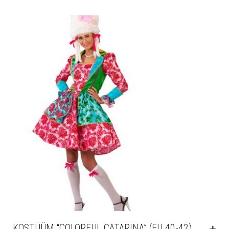
KOSTÜÜM “COLORFUL CATARINA” (EU 40-42)