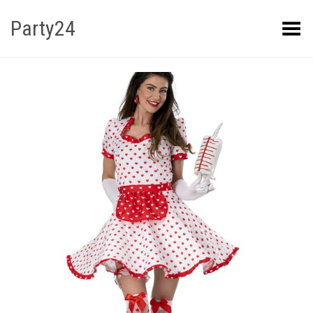
Party24
Kuva menüü