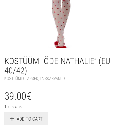
KOSTÜÜM “ÕDE NATHALIE” (EU
40/42)
KOSTÜÜMID
,
LAPSED
,
TÄISKASVANUD
39.00
€
1 in stock
ADD TO CART