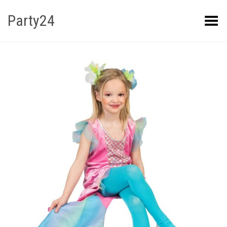
Party24
Kuva menüü