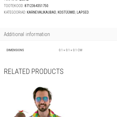
quantity
TOOTEKOOD:
8712364351750
.
KATEGOORIAD:
KARNEVALIKAUBAD
,
KOSTÜÜMID
,
LAPSED
.
Additional information
DIMENSIONS
0.1 × 0.1 × 0.1 CM
RELATED PRODUCTS