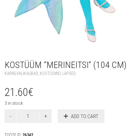
KOSTÜÜM “MERINEITSI” (104 CM)
KARNEVALIKAUBAD
,
KOSTÜÜMID
,
LAPSED
21.60
€
3 in stock
Kostüüm
ADD TO CART
"Merineitsi"
(104
cm)
TOOTE ID:
26342