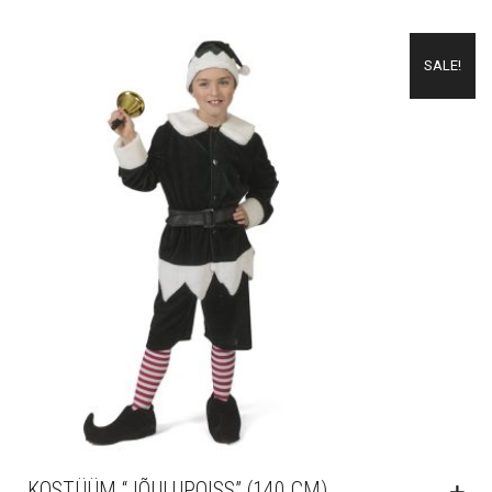
SALE!
KOSTÜÜM “JÕULUPOISS” (140 CM)