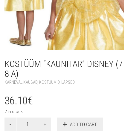
KOSTÜÜM “KAUNITAR” DISNEY (7-
8 A)
KARNEVALIKAUBAD
,
KOSTÜÜMID
,
LAPSED
36.10
€
2 in stock
Kostüüm
ADD TO CART
"Kaunitar"
Disney