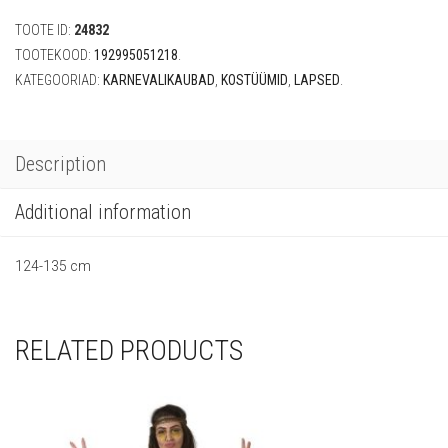
(7-
TOOTE ID:
24832
8
a)
TOOTEKOOD:
192995051218
.
quantity
KATEGOORIAD:
KARNEVALIKAUBAD
,
KOSTÜÜMID
,
LAPSED
.
Description
Additional information
124-135 cm
RELATED PRODUCTS