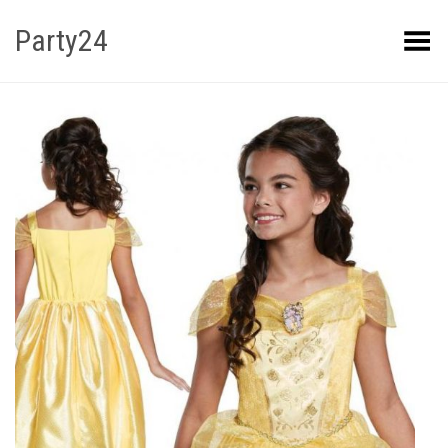
Party24
Kuva menüü