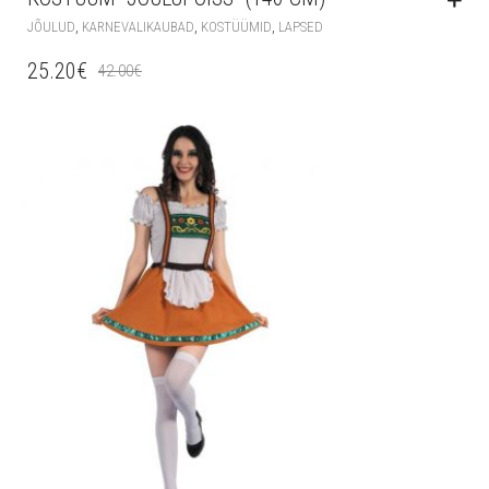
,
,
,
JÕULUD
KARNEVALIKAUBAD
KOSTÜÜMID
LAPSED
25.20
€
42.00
€