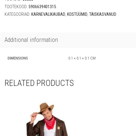
TOOTEKOOD:
5906639401315
.
KATEGOORIAD:
KARNEVALIKAUBAD
,
KOSTÜÜMID
,
TÄISKASVANUD
.
Additional information
DIMENSIONS
0.1 × 0.1 × 0.1 CM
RELATED PRODUCTS