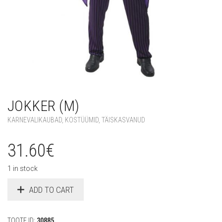
JOKKER (M)
KARNEVALIKAUBAD
,
KOSTÜÜMID
,
TÄISKASVANUD
31.60
€
1 in stock
ADD TO CART
TOOTE ID:
30885