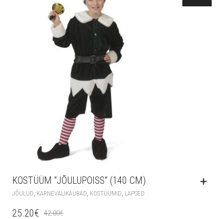
KOSTÜÜM “JÕULUPOISS” (140 CM)
,
,
,
JÕULUD
KARNEVALIKAUBAD
KOSTÜÜMID
LAPSED
25.20
€
42.00
€