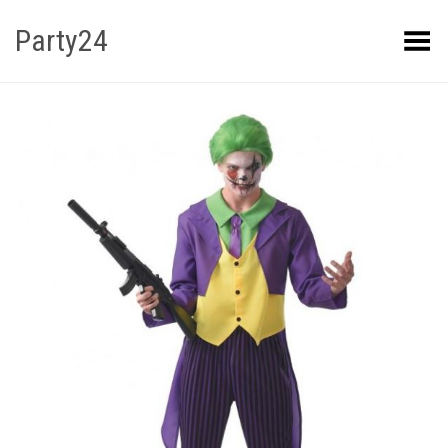
Party24
Kuva menüü