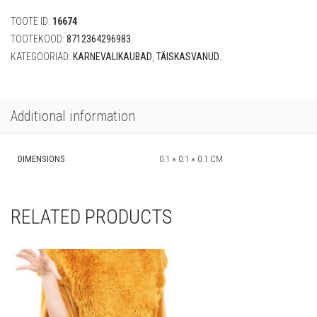
TOOTE ID:
16674
TOOTEKOOD:
8712364296983
.
KATEGOORIAD:
KARNEVALIKAUBAD
,
TÄISKASVANUD
.
Additional information
DIMENSIONS
0.1 × 0.1 × 0.1 CM
RELATED PRODUCTS