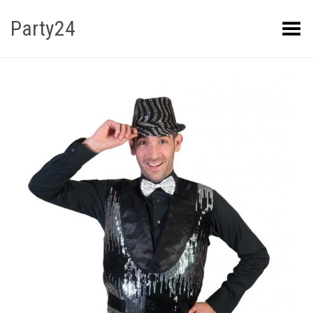
Party24
Kuva menüü