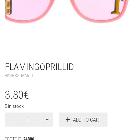
FLAMINGOPRILLID
AKSESSUAARID
3.80
€
5 in stock
Flamingoprillid
ADD TO CART
quantity
TOOTE ID:
24806