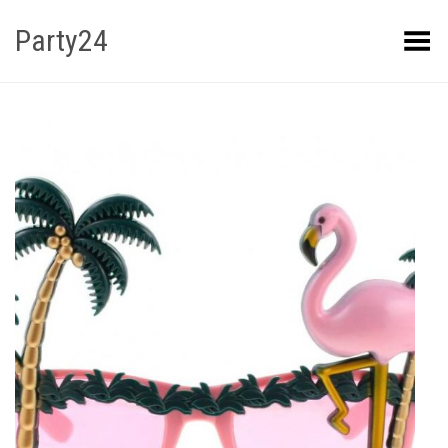
Party24
Kuva menüü