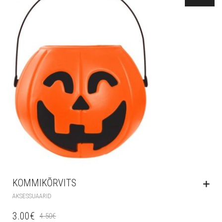
KOMMIKÕRVITS
AKSESSUAARID
3.00
€
4.50
€