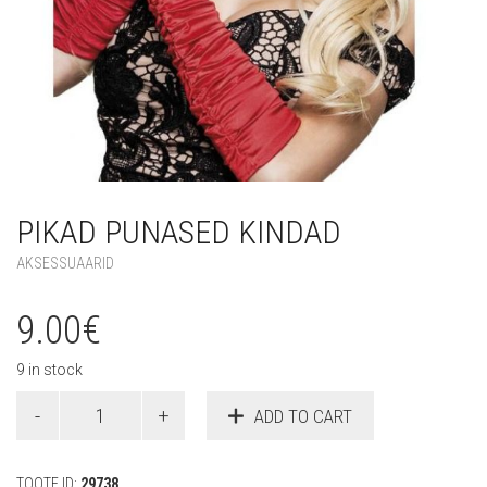
PIKAD PUNASED KINDAD
AKSESSUAARID
9.00
€
9 in stock
Pikad
ADD TO CART
punased
kindad
quantity
TOOTE ID:
29738