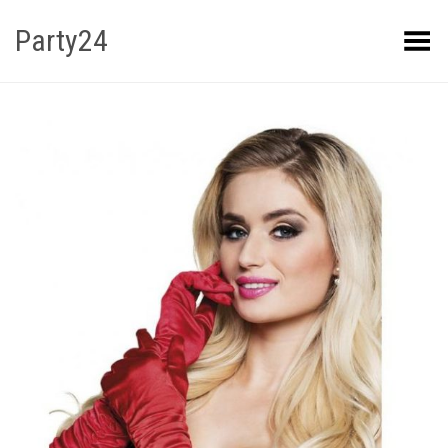
Party24
Kuva menüü