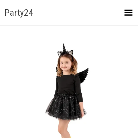
Party24
Kuva menüü