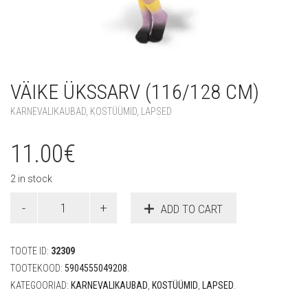
VÄIKE ÜKSSARV (116/128 CM)
KARNEVALIKAUBAD
,
KOSTÜÜMID
,
LAPSED
11.00
€
2 in stock
Väike
ADD TO CART
ükssarv
(116/128
cm)
TOOTE ID:
32309
quantity
TOOTEKOOD:
5904555049208
.
KATEGOORIAD:
KARNEVALIKAUBAD
,
KOSTÜÜMID
,
LAPSED
.