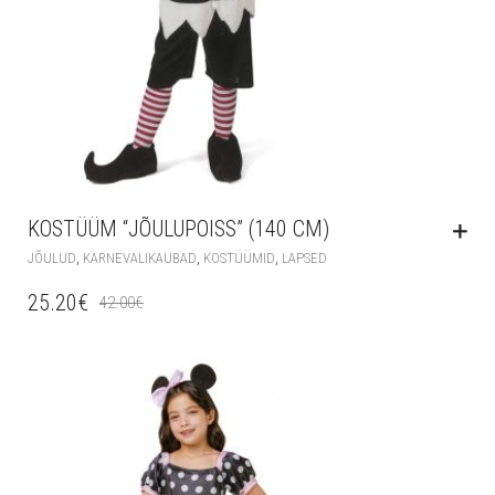
KOSTÜÜM “JÕULUPOISS” (140 CM)
,
,
,
JÕULUD
KARNEVALIKAUBAD
KOSTÜÜMID
LAPSED
25.20
€
42.00
€