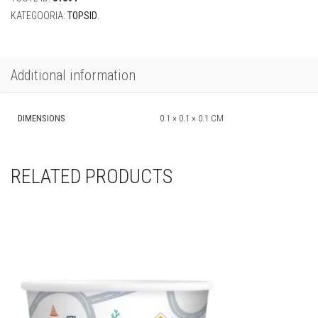
quantity
KATEGOORIA:
TOPSID
.
Additional information
DIMENSIONS
0.1 × 0.1 × 0.1 CM
RELATED PRODUCTS