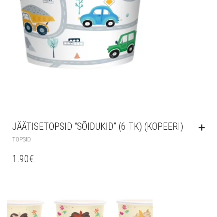
JÄÄTISETOPSID “SÕIDUKID” (6 TK) (KOPEERI)
TOPSID
1.90
€