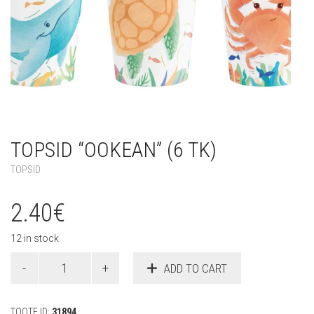
TOPSID “OOKEAN” (6 TK)
TOPSID
2.40
€
12 in stock
Topsid
ADD TO CART
"Ookean"
(6
tk)
TOOTE ID:
31894