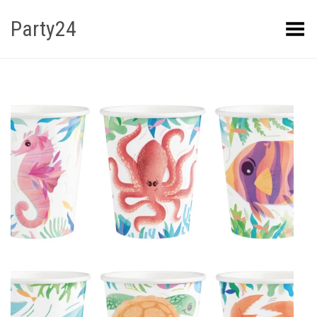
Party24
Kuva menüü