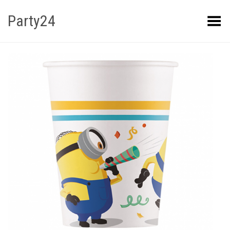
Party24
Kuva menüü