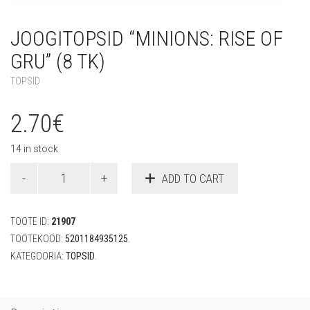
JOOGITOPSID “MINIONS: RISE OF
GRU” (8 TK)
TOPSID
2.70
€
14 in stock
Joogitopsid
ADD TO CART
"Minions:
Rise
of
TOOTE ID:
21907
Gru"
(8
TOOTEKOOD:
5201184935125
.
tk)
KATEGOORIA:
TOPSID
.
quantity