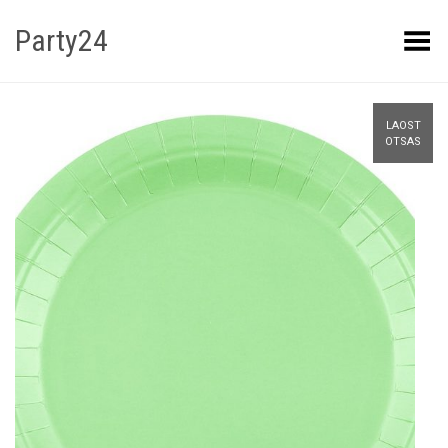
Party24
Kuva menüü
LAOST
OTSAS