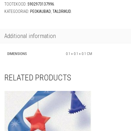
TOOTEKOOD:
5902973137996
.
KATEGOORIAD:
PEOKAUBAD
,
TALDRIKUD
.
Additional information
DIMENSIONS
0.1 × 0.1 × 0.1 CM
RELATED PRODUCTS