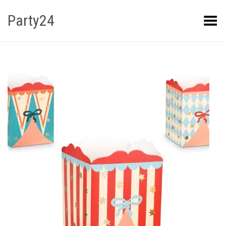
Party24
Kuva menüü