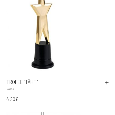
TROFEE “TÄHT”
VARIA
6.30
€