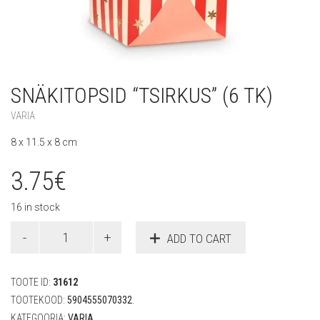
SNÄKITOPSID “TSIRKUS” (6 TK)
VARIA
8 x 11.5 x 8 cm
3.75
€
16 in stock
Snäkitopsid
ADD TO CART
"Tsirkus"
(6
tk)
TOOTE ID:
31612
quantity
TOOTEKOOD:
5904555070332
.
KATEGOORIA:
VARIA
.