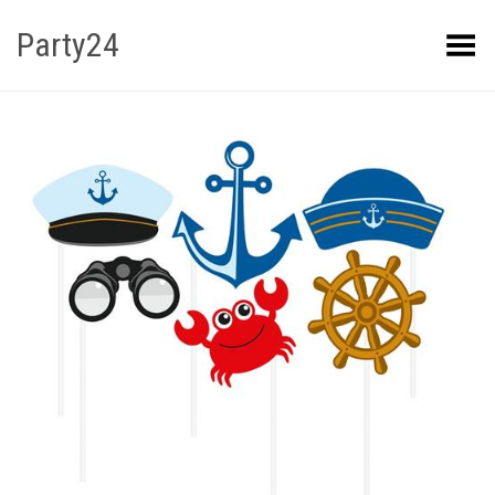
Party24
Kuva menüü