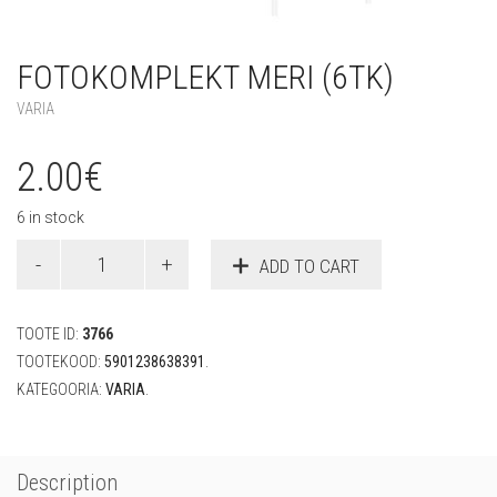
FOTOKOMPLEKT MERI (6TK)
VARIA
2.00
€
6 in stock
Fotokomplekt
ADD TO CART
Meri
(6tk)
quantity
TOOTE ID:
3766
TOOTEKOOD:
5901238638391
.
KATEGOORIA:
VARIA
.
Description