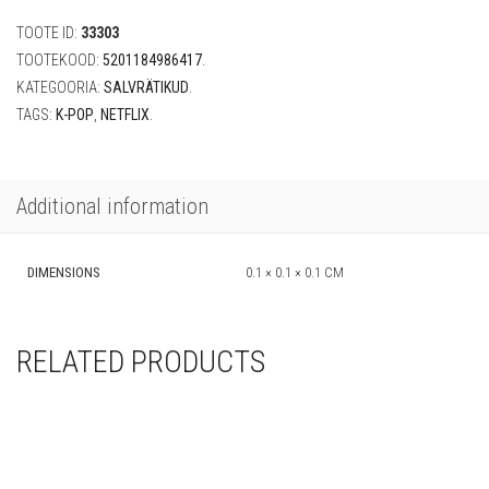
Demon
TOOTE ID:
33303
Hunters"
(20
TOOTEKOOD:
5201184986417
.
tk)
KATEGOORIA:
SALVRÄTIKUD
.
quantity
TAGS:
K-POP
,
NETFLIX
.
Additional information
DIMENSIONS
0.1 × 0.1 × 0.1 CM
RELATED PRODUCTS