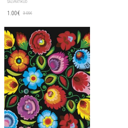
SALVRÄTIKUD
1.00
€
3.05
€