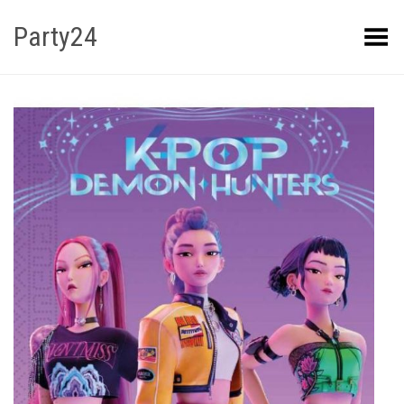
Party24
Kuva menüü