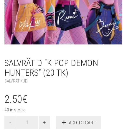
SALVRÄTID “K-POP DEMON
HUNTERS” (20 TK)
SALVRÄTIKUD
2.50
€
49 in stock
Salvrätid
ADD TO CART
"K-
Pop