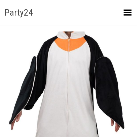
Party24
Kuva menüü