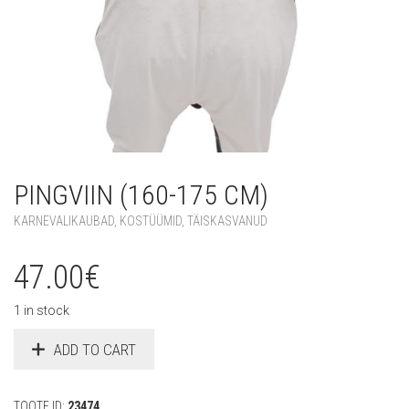
PINGVIIN (160-175 CM)
KARNEVALIKAUBAD
,
KOSTÜÜMID
,
TÄISKASVANUD
47.00
€
1 in stock
ADD TO CART
TOOTE ID:
23474