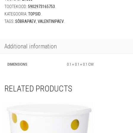
tk)
quantity
TOOTEKOOD:
5902973165753
.
KATEGOORIA:
TOPSID
.
TAGS:
SÕBRAPÄEV
,
VALENTINIPÄEV
.
Additional information
DIMENSIONS
0.1 × 0.1 × 0.1 CM
RELATED PRODUCTS