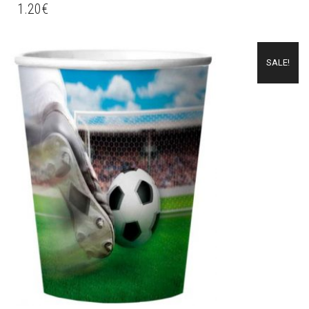
1.20
€
SALE!