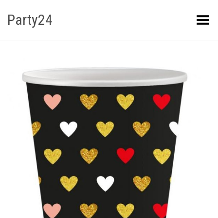
Party24
Kuva menüü