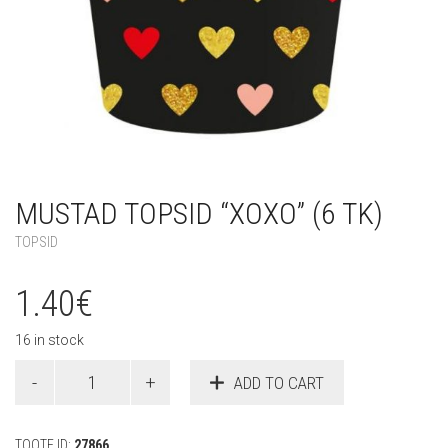
MUSTAD TOPSID “XOXO” (6 TK)
TOPSID
1.40
€
16 in stock
Mustad
ADD TO CART
topsid
"XOXO"
(6
TOOTE ID:
27866