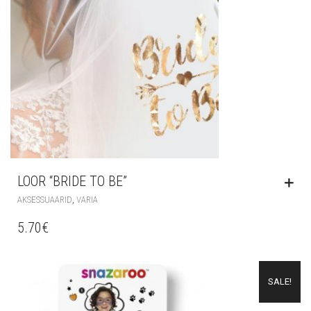
LOOR “BRIDE TO BE”
,
AKSESSUAARID
VARIA
5.70
€
SALE!