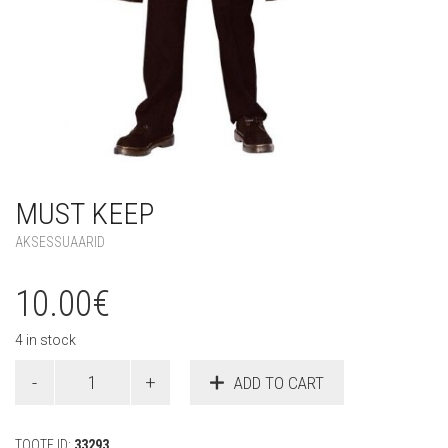
MUST KEEP
AKSESSUAARID
10.00
€
4 in stock
Must
ADD TO CART
keep
quantity
TOOTE ID:
33293