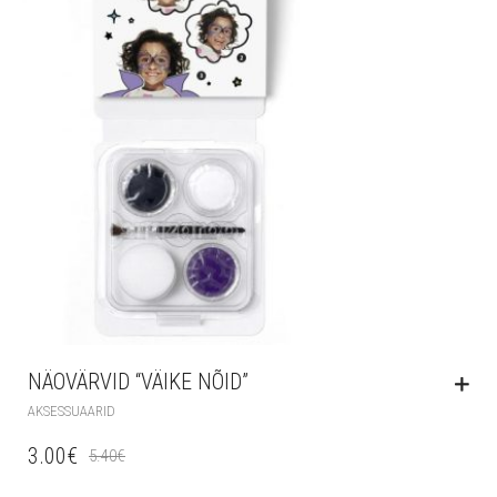
NÄOVÄRVID “VÄIKE NÕID”
AKSESSUAARID
3.00
€
5.40
€