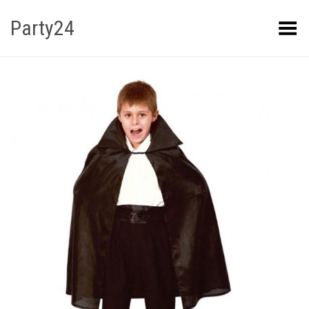
Party24
Kuva menüü