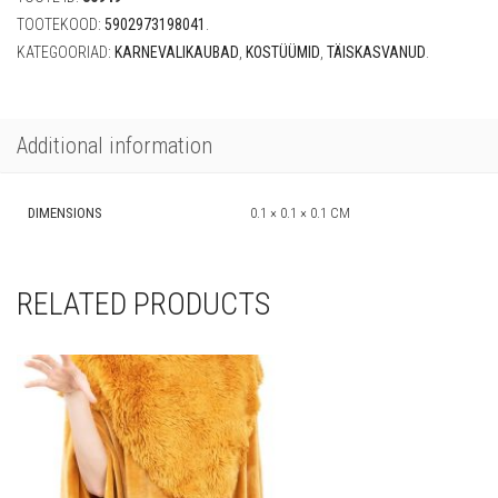
TOOTEKOOD:
5902973198041
.
KATEGOORIAD:
KARNEVALIKAUBAD
,
KOSTÜÜMID
,
TÄISKASVANUD
.
Additional information
DIMENSIONS
0.1 × 0.1 × 0.1 CM
RELATED PRODUCTS