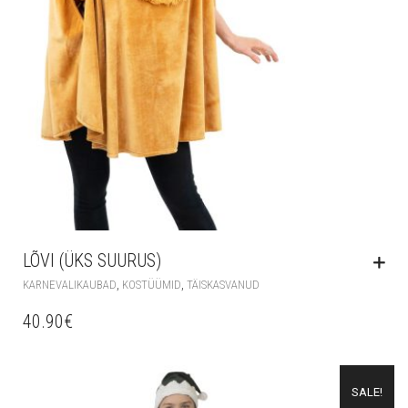
LÕVI (ÜKS SUURUS)
,
,
KARNEVALIKAUBAD
KOSTÜÜMID
TÄISKASVANUD
40.90
€
SALE!