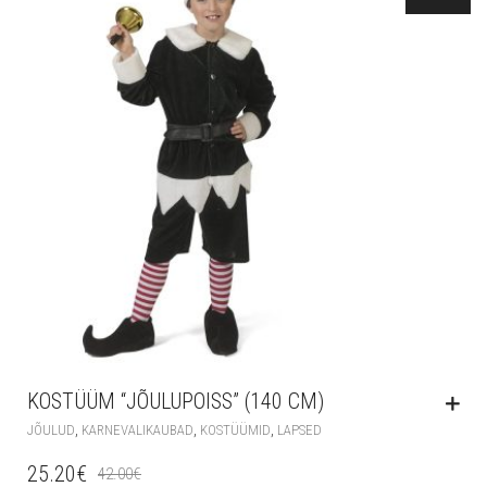
KOSTÜÜM “JÕULUPOISS” (140 CM)
,
,
,
JÕULUD
KARNEVALIKAUBAD
KOSTÜÜMID
LAPSED
25.20
€
42.00
€