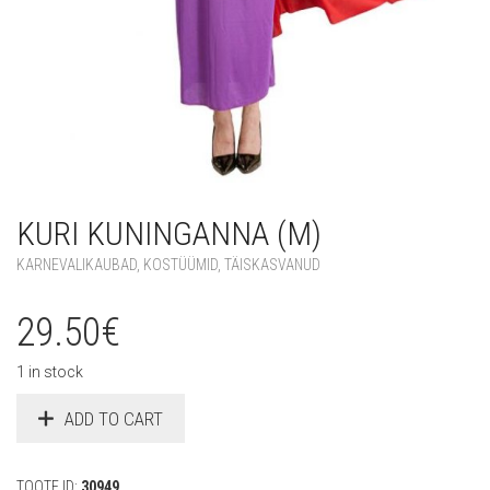
KURI KUNINGANNA (M)
KARNEVALIKAUBAD
,
KOSTÜÜMID
,
TÄISKASVANUD
29.50
€
1 in stock
ADD TO CART
TOOTE ID:
30949