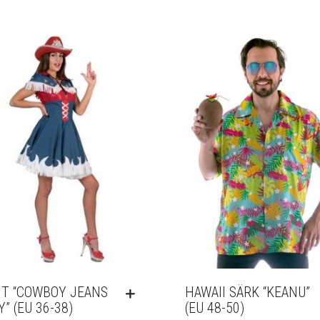
IT “COWBOY JEANS
HAWAII SÄRK “KEANU”
Y” (EU 36-38)
(EU 48-50)