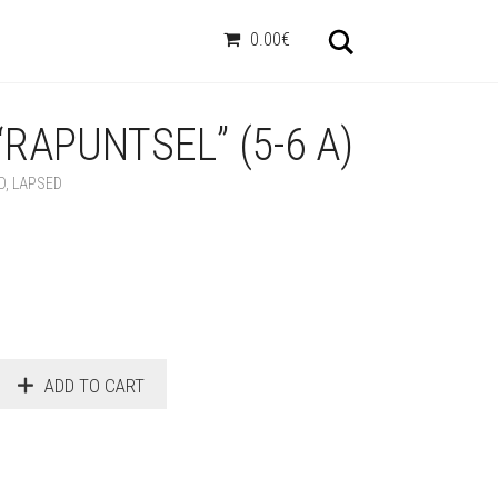
Otsi
0.00€
RAPUNTSEL” (5-6 A)
D
,
LAPSED
ADD TO CART