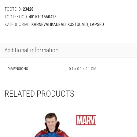
cm)
TOOTE ID:
23428
quantity
TOOTEKOOD:
4015101550428
.
KATEGOORIAD:
KARNEVALIKAUBAD
,
KOSTÜÜMID
,
LAPSED
.
Additional information
DIMENSIONS
0.1 × 0.1 × 0.1 CM
RELATED PRODUCTS