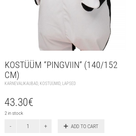
KOSTÜÜM “PINGVIIN” (140/152
CM)
KARNEVALIKAUBAD
,
KOSTÜÜMID
,
LAPSED
43.30
€
2 in stock
Kostüüm
ADD TO CART
"Pingviin"
(140/152