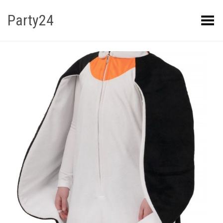
Party24
Kuva menüü