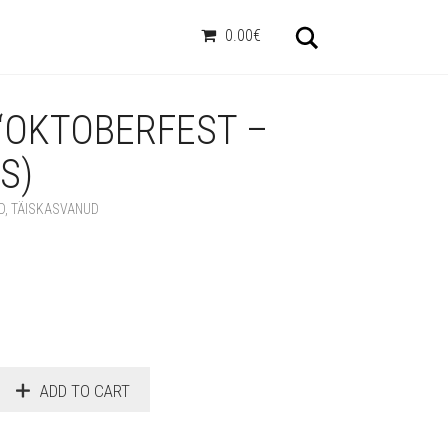
Otsi
0.00€
“OKTOBERFEST –
S)
D
,
TÄISKASVANUD
ADD TO CART