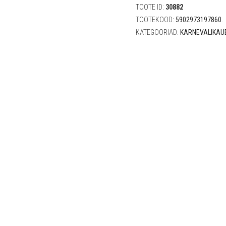
(S)
TOOTE ID:
30882
quantity
TOOTEKOOD:
5902973197860
.
KATEGOORIAD:
KARNEVALIKAU