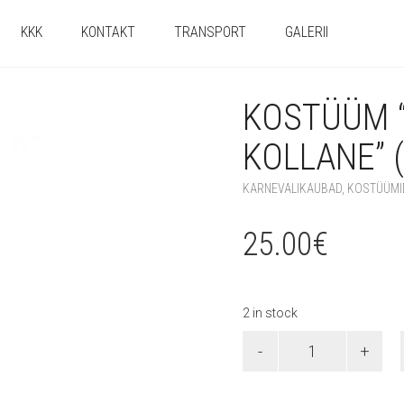
KKK
KONTAKT
TRANSPORT
GALERII
KOSTÜÜM 
KOLLANE” (
KARNEVALIKAUBAD
,
KOSTÜÜMI
25.00
€
2 in stock
Kostüüm
"Oktoberfest
-
kollane"