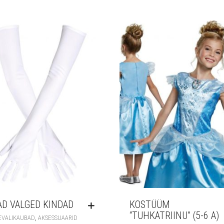
AD VALGED KINDAD
KOSTÜÜM
“TUHKATRIINU” (5-6 A)
,
EVALIKAUBAD
AKSESSUAARID