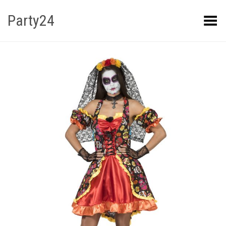
Party24
Kuva menüü