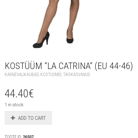
KOSTÜÜM “LA CATRINA” (EU 44-46)
KARNEVALIKAUBAD
,
KOSTÜÜMID
,
TÄISKASVANUD
44.40
€
1 in stock
ADD TO CART
TOOTE ID:
26507