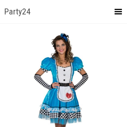
Party24
Kuva menüü