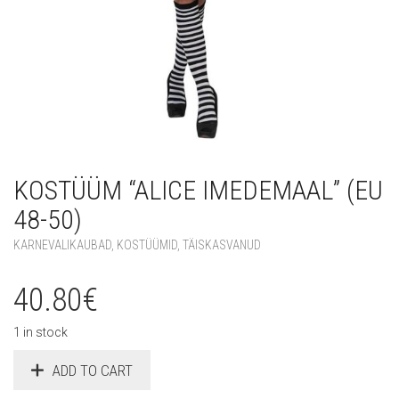
KOSTÜÜM “ALICE IMEDEMAAL” (EU
48-50)
KARNEVALIKAUBAD
,
KOSTÜÜMID
,
TÄISKASVANUD
40.80
€
1 in stock
ADD TO CART