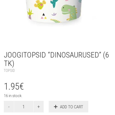
JOOGITOPSID “DINOSAURUSED” (6
TK)
TOPSID
1.95
€
16 in stock
Joogitopsid
ADD TO CART
"Dinosaurused"
(6