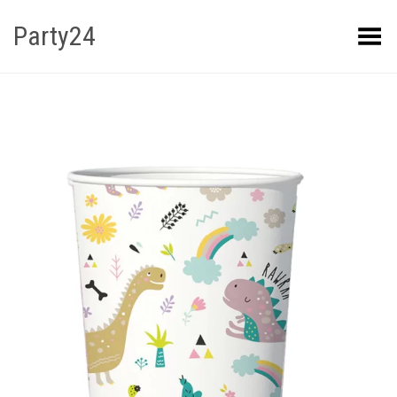
Party24
Kuva menüü