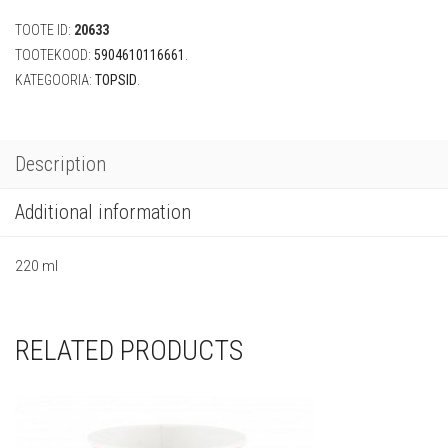
tk)
TOOTE ID:
20633
quantity
TOOTEKOOD:
5904610116661
.
KATEGOORIA:
TOPSID
.
Description
Additional information
220 ml
RELATED PRODUCTS