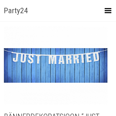
Party24
Kuva menüü