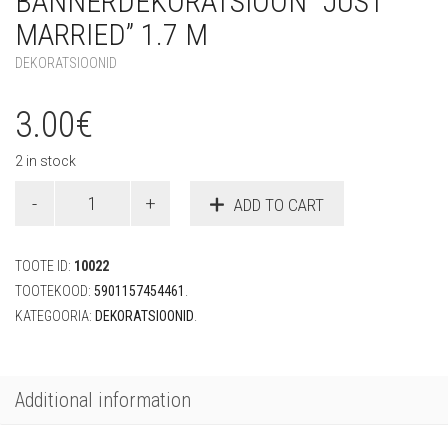
BÄNNERDEKORATSIOON “JUST
MARRIED” 1.7 M
DEKORATSIOONID
3.00
€
2 in stock
Bännerdekoratsioon
ADD TO CART
"Just
Married"
1.7
TOOTE ID:
10022
m
quantity
TOOTEKOOD:
5901157454461
.
KATEGOORIA:
DEKORATSIOONID
.
Additional information